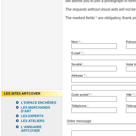
We advise you to join a photograph in fo
The requests without visual aids will not be
The marked fields
*
are obligatory, thank y
Nom
*
:
Préno
E-mail
*
:
Société :
Votre f
Adresse
*
:
LES SITES ARTCOVER
Code postal
*
:
Ville
*
:
L'ESPACE ENCHÈRES
Téléphone :
Télécop
LES MARCHANDS
D'ART
LES EXPERTS
LES ATELIERS
Votre message
L'ANNUAIRE
ARTCOVER