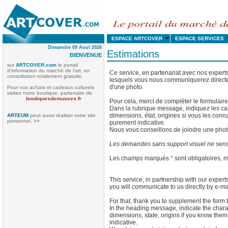
ESPACE ARTCOVER
ESPACE SERVICE
Dimanche 09 Aout 2026
Estimations
BIENVENUE
sur
ARTCOVER.com
le portail
d'information du marché de l'art, en
Ce service, en partenariat avec nos experts
consultation totalement gratuite
.
lesquels vous nous communiquerez direct
d'une photo.
Pour vos achats et cadeaux culturels
visitez notre boutique, partenaire de
boutiquesdemusees.fr
Pour cela, merci de compléter le formulaire
Dans la rubrique message, indiquez les cara
dimensions, état, origines si vous les conn
ARTEUM
peut aussi réaliser votre site
personnel.
>>
purement indicative.
Nous vous conseillons de joindre une phot
Les demandes sans support visuel ne seron
Les champs marqués
*
sont obligatoires, 
This service, in partnership with our expert
you will communicate to us directly by e-
For that, thank you to supplement the form 
In the heading message, indicate the charact
dimensions, state, origins if you know them.
indicative.