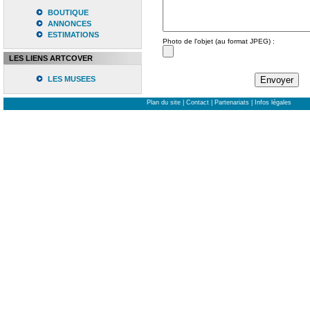
BOUTIQUE
ANNONCES
ESTIMATIONS
Photo de l'objet (au format JPEG) :
LES LIENS ARTCOVER
LES MUSEES
Plan du site
|
Contact
|
Partenariats
|
Infos légales