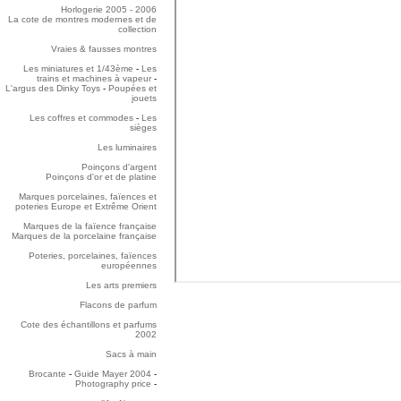
Horlogerie 2005 - 2006
La cote de montres modernes et de
collection
Vraies & fausses montres
Les miniatures et 1/43ème
-
Les
trains et machines à vapeur
-
L'argus des Dinky Toys
-
Poupées et
jouets
Les coffres et commodes
-
Les
sièges
Les luminaires
Poinçons d'argent
Poinçons d'or et de platine
Marques porcelaines, faïences et
poteries Europe et Extrême Orient
Marques de la faïence française
Marques de la porcelaine française
Poteries, porcelaines, faïences
européennes
Les arts premiers
Flacons de parfum
Cote des échantillons et parfums
2002
Sacs à main
Brocante
-
Guide Mayer 2004
-
Photography price
-