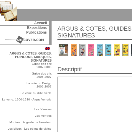
Accueil
ARGUS & COTES, GUIDES
Expositions
Publications
SIGNATURES
ARGUS & COTES, GUIDES,
POINCONS, MARQUES,
SIGNATURES
Guide des prix
2007-2008
Descriptif
Guide des prix
2006-2007
La cote du Design
2006-2007
Le verre au XXe siècle
Le verre, 1900-1930
-
Argus Verrerie
Les faïences
Les montres
Montres : le guide de l'amateur
Les bijoux
-
Les objets de vitrine