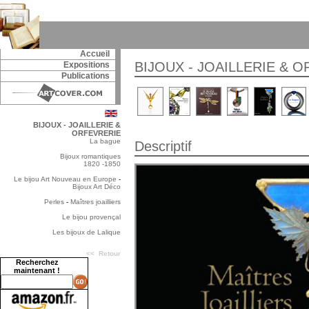
Accueil
BIJOUX - JOAILLERIE & 
Expositions
Publications
BIJOUX - JOAILLERIE &
ORFEVRERIE
La bague
Descriptif
Bijoux romantiques
1820 -1850
Le bijou Art Nouveau en Europe
-
Bijoux Art Déco
Perles
-
Maîtres joailliers
Le bijou provençal
Les bijoux de Lalique
<< Retour
Recherchez
maintenant !