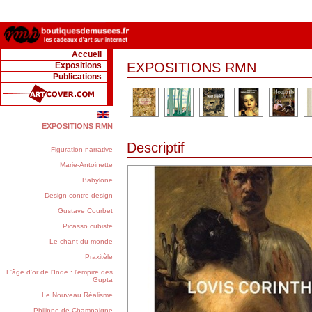
Accueil
EXPOSITIONS RMN
Expositions
Publications
EXPOSITIONS RMN
Descriptif
Figuration narrative
Marie-Antoinette
Babylone
Design contre design
Gustave Courbet
Picasso cubiste
Le chant du monde
Praxitèle
L'âge d'or de l'Inde : l'empire des
Gupta
Le Nouveau Réalisme
Philippe de Champaigne