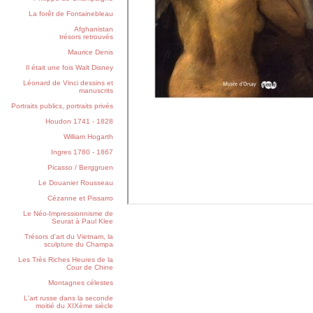
La forêt de Fontainebleau
Afghanistan
trésors retrouvés
Maurice Denis
Il était une fois Walt Disney
Léonard de Vinci dessins et
manuscrits
Portraits publics, portraits privés
Houdon 1741 - 1828
William Hogarth
Ingres 1780 - 1867
Picasso / Berggruen
Le Douanier Rousseau
Cézanne et Pissarro
Le Néo-Impressionnisme de
Seurat à Paul Klee
Trésors d'art du Vietnam, la
sculpture du Champa
Les Très Riches Heures de la
Cour de Chine
Montagnes célestes
L'art russe dans la seconde
moitié du XIXème siècle