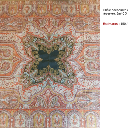
Châle cachemire e
réserve), 3m40 X
Estimates :
150 /