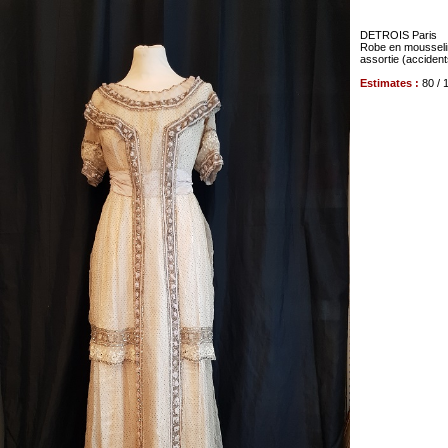
DETROIS Paris
Robe en mousselin
assortie (acciden
Estimates :
80 / 