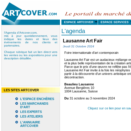
ESPACE ARTCOVER
ESPACE SERVICE
L'agenda
l'Agenda d'Artcover.com,
mis à jour quotidiennement, vous
indique les dates et lieux des
Lausanne Art Fair
événements de nos clients et
partenaires.
Jeudi 31 Octobre 2024
Chaque rubrique fait un lien direct vers
Foire internationale d'art contemporain
les ventes ou les expositions pour une
description détaillée.
Lausanne Art Fair est un audacieux mélange en
et la plus belle représentation de la création ar
Parce que le prix d’une œuvre ne reflète pas l’é
Lausanne Art Fair invite à la fois les néophytes
partir à la découverte d’un univers artistique or
décontraction.
Beaulieu Lausanne
Avenue Bergières 10
LES SITES ARTCOVER
1004 Lausanne, Suisse
Du
31 octobre au 3 novembre 2024
L'ESPACE ENCHÈRES
LES MARCHANDS
D'ART
Cliquez sur ce lien pour en sav
LES EXPERTS
LES ATELIERS
L'ANNUAIRE
ARTCOVER