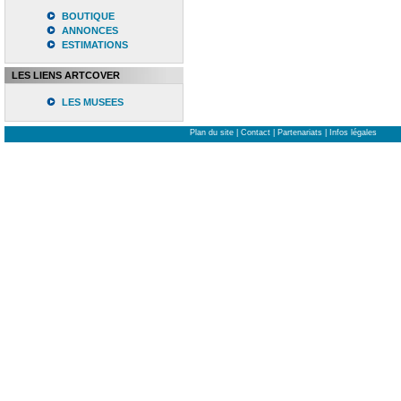
BOUTIQUE
ANNONCES
ESTIMATIONS
LES LIENS ARTCOVER
LES MUSEES
Plan du site
|
Contact
|
Partenariats
|
Infos légales