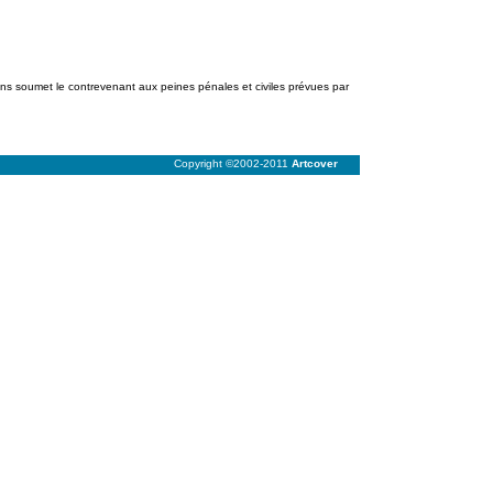
ions soumet le contrevenant aux peines pénales et civiles prévues par
Copyright ©2002-2011
Artcover