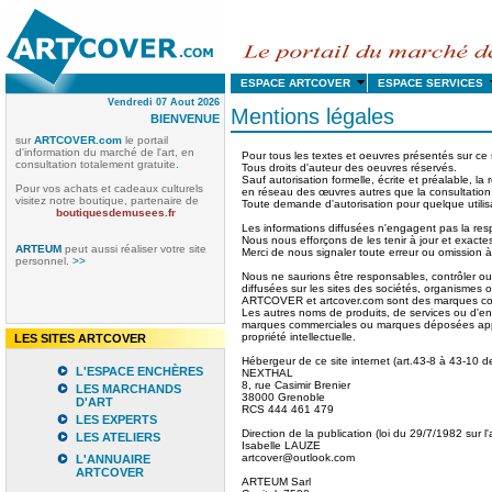
ESPACE ARTCOVER
ESPACE SERVICE
Vendredi 07 Aout 2026
Mentions légales
BIENVENUE
sur
ARTCOVER.com
le portail
d'information du marché de l'art, en
Pour tous les textes et oeuvres présentés sur 
consultation totalement gratuite
.
Tous droits d'auteur des oeuvres réservés.
Sauf autorisation formelle, écrite et préalable, la 
Pour vos achats et cadeaux culturels
en réseau des œuvres autres que la consultation in
visitez notre boutique, partenaire de
Toute demande d'autorisation pour quelque utilisa
boutiquesdemusees.fr
Les informations diffusées n'engagent pas la r
Nous nous efforçons de les tenir à jour et exact
ARTEUM
peut aussi réaliser votre site
Merci de nous signaler toute erreur ou omission
personnel.
>>
Nous ne saurions être responsables, contrôler ou g
diffusées sur les sites des sociétés, organismes 
ARTCOVER et artcover.com sont des marques c
Les autres noms de produits, de services ou d'en
marques commerciales ou marques déposées apparte
propriété intellectuelle.
LES SITES ARTCOVER
Hébergeur de ce site internet (art.43-8 à 43-10 de
L'ESPACE ENCHÈRES
NEXTHAL
8, rue Casimir Brenier
LES MARCHANDS
38000 Grenoble
D'ART
RCS 444 461 479
LES EXPERTS
Direction de la publication (loi du 29/7/1982 sur l
LES ATELIERS
Isabelle LAUZE
artcover@outlook.com
L'ANNUAIRE
ARTCOVER
ARTEUM Sarl