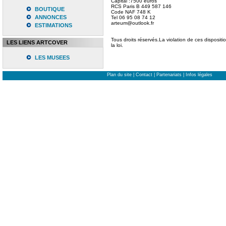
Capital :7500 euros
RCS Paris B 449 587 146
BOUTIQUE
Code NAF 748 K
ANNONCES
Tel 06 95 08 74 12
arteum@outlook.fr
ESTIMATIONS
Tous droits réservés.La violation de ces disposit
LES LIENS ARTCOVER
la loi.
LES MUSEES
Plan du site
|
Contact
|
Partenariats
|
Infos légales