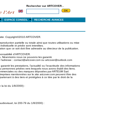
Rechercher sur ARTCOVER...
S
ESPACE CONSEIL
RECHERCHE AVANCEE
ce site :Copyright©2010 ARTCOVER.
reproduction partielle ou totale ainsi que toutes utilisations ou mise
dividuelle et privée sont interdites.
tion que ce soit doit être adressée au directeur de la publication.
esponsabilité d'ARTCOVER.
es. Néanmoins nous ne pouvons les garantir.
 à l'adresse : contact@artcover.com ou artcover@outlook.com
arantir les prestations, l'actualité ou l'exactitude des informations
ou personnes privées vers lesquels nous avons établi des liens.
ommerciales ou des marques déposées par ARTEUM Sarl.
treprises mentionnées sur le site artcover.com peuvent être des
nant à des tiers et protégées à ce titre par le droit de la
 la loi du 1/8/2000) :
'audiovisuel, loi 200-79 du 1/8/2000) :