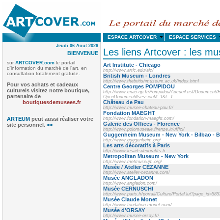
ESPACE ARTCOVER
ESPACE SERVICE
Jeudi 06 Aout 2026
Les liens Artcover : les m
BIENVENUE
sur
ARTCOVER.com
le portail
Art Institute - Chicago
d'information du marché de l'art, en
http://www.artic.edu/aic/
consultation totalement gratuite
.
British Museum - Londres
http://www.thebritishmuseum.ac.uk/index.html
Pour vos achats et cadeaux
Centre Georges POMPIDOU
culturels visitez notre boutique,
http://www.cnac-gp.fr/Pompidou/Accueil.nsf/Document
partenaire de
OpenDocument&sessionM=1&L=1
boutiquesdemusees.fr
Château de Pau
http://www.musee-chateau-pau.fr/
Fondation MAEGHT
ARTEUM
peut aussi réaliser votre
http://www.fondation-maeght.com/
Galerie des Offices - Florence
site personnel.
>>
http://www.polomuseale.firenze.it/uffizi/
Guggenheim Museum - New York - Bilbao - Be
http://www.guggenheim.org/
Les arts décoratifs à Paris
http://www.lesartsdecoratifs.fr
Metropolitan Museum - New York
http://www.metmuseum.org/
Musée / Atelier CÉZANNE
http://www.atelier-cezanne.com/
Musée ANGLADON
http://www.angladon.com/
Musée CERNUSCHI
http://www.paris.fr/portail/Culture/Portal.lut?page_id=585
Musée Claude Monet
http://www.fondation-monet.com/
Musée d'ORSAY
http://www.musee-orsay.fr/