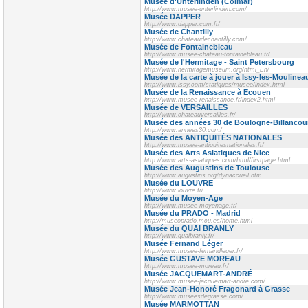
Musée d'Unterlinden (Colmar)
http://www.musee-unterlinden.com/
Musée DAPPER
http://www.dapper.com.fr/
Musée de Chantilly
http://www.chateaudechantilly.com/
Musée de Fontainebleau
http://www.musee-chateau-fontainebleau.fr/
Musée de l'Hermitage - Saint Petersbourg
http://www.hermitagemuseum.org/html_En/
Musée de la carte à jouer à Issy-les-Moulinea
http://www.issy.com/statiques/musee/index.html
Musée de la Renaissance à Ecouen
http://www.musee-renaissance.fr/index2.html
Musée de VERSAILLES
http://www.chateauversailles.fr/
Musée des années 30 de Boulogne-Billancou
http://www.annees30.com/
Musée des ANTIQUITÉS NATIONALES
http://www.musee-antiquitesnationales.fr/
Musée des Arts Asiatiques de Nice
http://www.arts-asiatiques.com/html/firstpage.html
Musée des Augustins de Toulouse
http://www.augustins.org/dynaccueil.htm
Musée du LOUVRE
http://www.louvre.fr/
Musée du Moyen-Age
http://www.musee-moyenage.fr/
Musée du PRADO - Madrid
http://museoprado.mcu.es/home.html
Musée du QUAI BRANLY
http://www.quaibranly.fr/
Musée Fernand Léger
http://www.musee-fernandleger.fr/
Musée GUSTAVE MOREAU
http://www.musee-moreau.fr/
Musée JACQUEMART-ANDRÉ
http://www.musee-jacquemart-andre.com/
Musée Jean-Honoré Fragonard à Grasse
http://www.museesdegrasse.com/
Musée MARMOTTAN