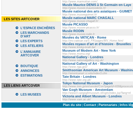
http://www.marmottan.com/
Musée Maurice DENIS à St-Germain-en-Laye
http://www.musee-mauricedenis.fr/
Musée national des arts asiatiques - GUIMET
http://www.museeguimet.fr/
Musée national MARC CHAGALL
LES SITES ARTCOVER
http://www.musee-chagall.fr/
Musée PICASSO
L'ESPACE ENCHÈRES
http://www.musee-picasso.fr/
Musée RODIN
LES MARCHANDS
http://www.musee-rodin.fr
D'ART
Musées du VATICAN - Rome
LES EXPERTS
http://mv.vatican.va/5_FR/pages/MV_Home.html
Musées royaux d'art et d'histoire - Bruxelles
LES ATELIERS
http://www.kmkg-mrah.be/
Museum of Modern Art - New York
L'ANNUAIRE
http://www.moma.org/
ARTCOVER
National Gallery - Londres
http://www.nationalgallery.org.uk/
National Gallery of Art - Washington
BOUTIQUE
http://www.nga.gov/
Smithsonian American Art Museum - Washin
ANNONCES
http://americanart.si.edu/index3.cfm
ESTIMATIONS
Tate Britain - Londres
http://www.tate.org.uk/
Tokyo National Museum - Japon
LES LIENS ARTCOVER
http://www.tnm.jp/en/servlet/Con?pageId=X00&processI
Van Gogh Museum - Amsterdam
http://www3.vangoghmuseum.nl/vgm/index.jsp?lang=nl
LES MUSEES
Victoria and Albert Museum - Londres
http://www.vam.ac.uk/
Plan du site
Contact
Partenariats
Infos lé
|
|
|