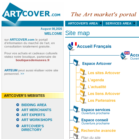
ARTCOVER'S AREA
SERVICES AREA
August 08,2026
Site map
WELCOME
sur
ARTCOVER.com
le portail
d'information du marché de l'art, en
consultation totalement gratuite
.
Pour vos achats et cadeaux culturels
visitez notre boutique, partenaire de
boutiquesdemusees.fr
ARTEUM
peut aussi réaliser votre site
personnel.
>>
ARTCOVER'S WEBSITES
BIDDING AREA
ART MERCHANTS
ART EXPERTS
ART WORKSHOPS
ARTCOVER'S
DIRECTORY