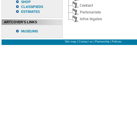
SHOP
CLASSIFIEDS
ESTIMATES
ARTCOVER'S LINKS
MUSEUMS
Site map
|
Contact us
|
Partnership
|
Policies