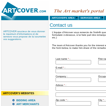
ARTCOVER'S AREA
SERVICES AREA
Contact us
ARTCOVER soucieux de vous donner
L'équipe d'Artcover vous remercie de l'intérêt que 
le maximum d'informations et de
formulaire ci-dessous, à lui faire part des remarq
services vous propose de lui soumettre
etc.)
vos suggestions.
The team of Artcover thanks you for the interest w
the form below, to make him share of the remarks
Last name
*
:
First 
E-mail
*
:
Company :
Occupa
Adress
*
:
ARTCOVER'S WEBSITES
Zip code
*
:
City
*
:
BIDDING AREA
ART MERCHANTS