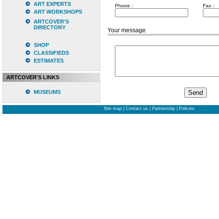
ART EXPERTS
Phone :
Fax :
ART WORKSHOPS
ARTCOVER'S
DIRECTORY
Your message
SHOP
CLASSIFIEDS
ESTIMATES
ARTCOVER'S LINKS
MUSEUMS
Site map
|
Contact us
|
Partnership
|
Policies