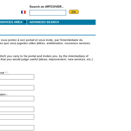
Search on ARTCOVER...
ADVICES AREA
ADVANCED SEARCH
vous portez à son portail et vous invite, par l'intermédiaire du
ues que vous jugeriez utiles (idées, amélioration, nouveaux services,
hich you carry to his portal and invites you, by the intermediary of
 that you would judge useful (ideas, improvement, new services, etc.)
name
*
:
tion :