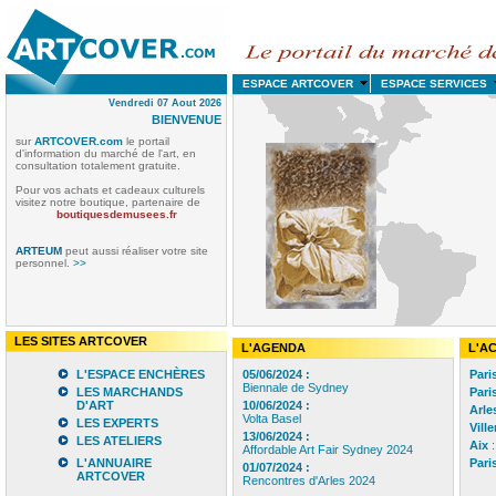
ESPACE ARTCOVER
ESPACE SERVICE
Vendredi 07 Aout 2026
BIENVENUE
sur
ARTCOVER.com
le portail
d'information du marché de l'art, en
consultation totalement gratuite
.
Pour vos achats et cadeaux culturels
visitez notre boutique, partenaire de
boutiquesdemusees.fr
ARTEUM
peut aussi réaliser votre site
personnel.
>>
LES SITES ARTCOVER
L'AGENDA
L'A
L'ESPACE ENCHÈRES
05/06/2024 :
Pari
Biennale de Sydney
LES MARCHANDS
Pari
D'ART
10/06/2024 :
Arle
Volta Basel
LES EXPERTS
Vill
13/06/2024 :
LES ATELIERS
Aix
:
Affordable Art Fair Sydney 2024
L'ANNUAIRE
Pari
01/07/2024 :
ARTCOVER
Rencontres d'Arles 2024