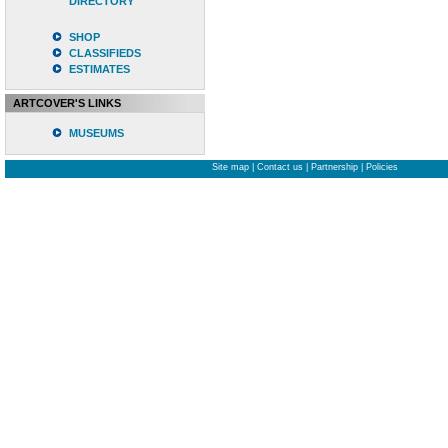
DIRECTORY
SHOP
CLASSIFIEDS
ESTIMATES
ARTCOVER'S LINKS
MUSEUMS
Site map
|
Contact us
|
Partnership
|
Policies