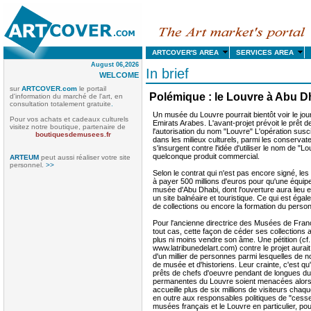
ARTCOVER'S AREA
SERVICES AREA
August 06,2026
In brief
WELCOME
sur
ARTCOVER.com
le portail
Polémique : le Louvre à Abu D
d'information du marché de l'art, en
consultation totalement gratuite
.
Un musée du Louvre pourrait bientôt voir le jo
Pour vos achats et cadeaux culturels
Emirats Arabes. L'avant-projet prévoit le prêt de
visitez notre boutique, partenaire de
l'autorisation du nom "Louvre" L'opération susc
boutiquesdemusees.fr
dans les milieux culturels, parmi les conservat
s'insurgent contre l'idée d'utiliser le nom de 
quelconque produit commercial.
ARTEUM
peut aussi réaliser votre site
personnel.
>>
Selon le contrat qui n'est pas encore signé, les
à payer 500 millions d'euros pour qu'une équip
musée d'Abu Dhabi, dont l'ouverture aura lieu 
un site balnéaire et touristique. Ce qui est égal
de collections ou encore la formation du person
Pour l'ancienne directrice des Musées de Fra
tout cas, cette façon de céder ses collections au
plus ni moins vendre son âme. Une pétition (cf.
www.latribunedelart.com) contre le projet aurait
d'un millier de personnes parmi lesquelles de
de musée et d'historiens. Leur crainte, c'est qu'e
prêts de chefs d'oeuvre pendant de longues dur
permanentes du Louvre soient menacées alors
accueille plus de six millions de visiteurs cha
en outre aux responsables politiques de "cesse
musées français et le Louvre en particulier, po