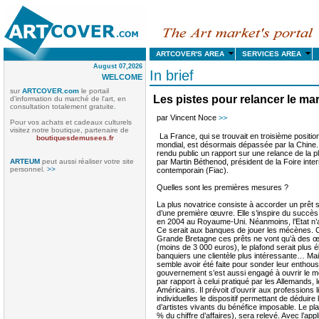
ARTCOVER'S AREA
SERVICES AREA
August 07,2026
In brief
WELCOME
sur
ARTCOVER.com
le portail
Les pistes pour relancer le mar
d'information du marché de l'art, en
consultation totalement gratuite
.
par Vincent Noce
>>
Pour vos achats et cadeaux culturels
visitez notre boutique, partenaire de
La France, qui se trouvait en troisième position
boutiquesdemusees.fr
mondial, est désormais dépassée par la Chine. H
rendu public un rapport sur une relance de la 
ARTEUM
peut aussi réaliser votre site
par Martin Béthenod, président de la Foire inter
personnel.
>>
contemporain (Fiac).
Quelles sont les premières mesures ?
La plus novatrice consiste à accorder un prêt sa
d’une première œuvre. Elle s’inspire du succè
en 2004 au Royaume-Uni. Néanmoins, l’Etat n’
Ce serait aux banques de jouer les mécènes. Co
Grande Bretagne ces prêts ne vont qu’à des œu
(moins de 3 000 euros), le plafond serait plus 
banquiers une clientèle plus intéressante… M
semble avoir été faite pour sonder leur enthou
gouvernement s’est aussi engagé à ouvrir le mé
par rapport à celui pratiqué par les Allemands, 
Américains. Il prévoit d’ouvrir aux professions 
individuelles le dispositif permettant de déduire
d’artistes vivants du bénéfice imposable. Le plaf
% du chiffre d’affaires), sera relevé. Avec l’appl