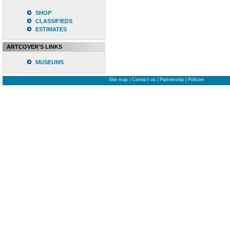
SHOP
CLASSIFIEDS
ESTIMATES
ARTCOVER'S LINKS
MUSEUMS
Site map
|
Contact us
|
Partnership
|
Policies