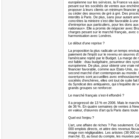
européenne sur les services, la France va aussi
pesant sur les sociétés de ventes aux enchères
proposer à leurs clients un minimum financier g
ou céder des œuvres de gré à gré. Des procédés
interdits à Paris. De plus, sans pour autant a
concrètes la ministre s’est dite favorable à u
d’entreprise aux particuliers, pour les dons a
nationaux». Elle a promis de négocier avec Brux
charges pesant sur le marché français, avec 
harmonisation avec Londres.
Le début d’une reprise ?
La proposition la plus radicale un temps envisag
paiement de l’impôt sur le revenu en œuvres d’
l’américaine rejeté par le Budget. La marge de
est faible : étau budgétaire, pesanteur des sys
européenne. De plus, pour obtenir une vraie rel
financier favorable, comme aux Etats-Unis, ou
second marché d’art contemporain au monde. D’
ouvertures sont accueillies avec enthousiasme
sociétés d’enchères, elles ont tout de suite fait 
du Syndicat des antiquaires, qui s’inquiète de v
grands groupes se renforcer.
Le marché français s’est-il effondré ?
Il a progressé de 13 % en 2006. Mais le marché
de 36 %. En quatre semaines de ventes à New Y
en valeur, d’œuvres d’art qu’à Paris dans toute 
Quel est l’enjeu ?
L’art, une affaire de riches ? Pas seulement. 
000 emplois directs, et attire des revenus fisca
image non négligeables. Les artistes (38 000 co
marché. Et, au bout du compte, les musées pe