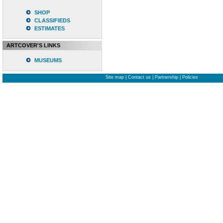
SHOP
CLASSIFIEDS
ESTIMATES
ARTCOVER'S LINKS
MUSEUMS
Site map
|
Contact us
|
Partnership
|
Policies