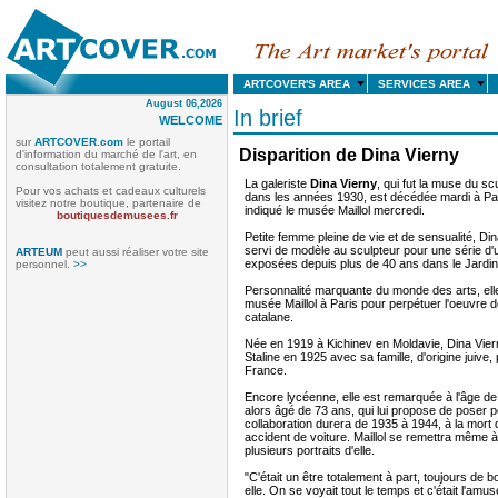
ARTCOVER'S AREA
SERVICES AREA
August 06,2026
In brief
WELCOME
sur
ARTCOVER.com
le portail
Disparition de Dina Vierny
d'information du marché de l'art, en
consultation totalement gratuite
.
La galeriste
Dina Vierny
, qui fut la muse du sc
Pour vos achats et cadeaux culturels
dans les années 1930, est décédée mardi à Pari
visitez notre boutique, partenaire de
indiqué le musée Maillol mercredi.
boutiquesdemusees.fr
Petite femme pleine de vie et de sensualité, D
servi de modèle au sculpteur pour une série d'
ARTEUM
peut aussi réaliser votre site
exposées depuis plus de 40 ans dans le Jardin 
personnel.
>>
Personnalité marquante du monde des arts, elle
musée Maillol à Paris pour perpétuer l'oeuvre de 
catalane.
Née en 1919 à Kichinev en Moldavie, Dina Vier
Staline en 1925 avec sa famille, d'origine juive, 
France.
Encore lycéenne, elle est remarquée à l'âge de 
alors âgé de 73 ans, qui lui propose de poser po
collaboration durera de 1935 à 1944, à la mort d
accident de voiture. Maillol se remettra même à 
plusieurs portraits d'elle.
"C'était un être totalement à part, toujours de 
elle. On se voyait tout le temps et c'était l'amu