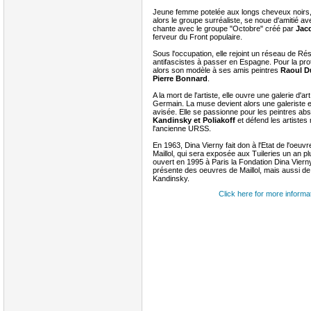
Jeune femme potelée aux longs cheveux noirs,
alors le groupe surréaliste, se noue d'amitié a
chante avec le groupe "Octobre" créé par
Jac
ferveur du Front populaire.
Sous l'occupation, elle rejoint un réseau de Rés
antifascistes à passer en Espagne. Pour la prot
alors son modèle à ses amis peintres
Raoul Du
Pierre Bonnard
.
A la mort de l'artiste, elle ouvre une galerie d'ar
Germain. La muse devient alors une galeriste e
avisée. Elle se passionne pour les peintres ab
Kandinsky et Poliakoff
et défend les artistes 
l'ancienne URSS.
En 1963, Dina Vierny fait don à l'Etat de l'oeu
Maillol, qui sera exposée aux Tuileries un an plu
ouvert en 1995 à Paris la Fondation Dina Vierny
présente des oeuvres de Maillol, mais aussi de
Kandinsky.
Click here for more informa