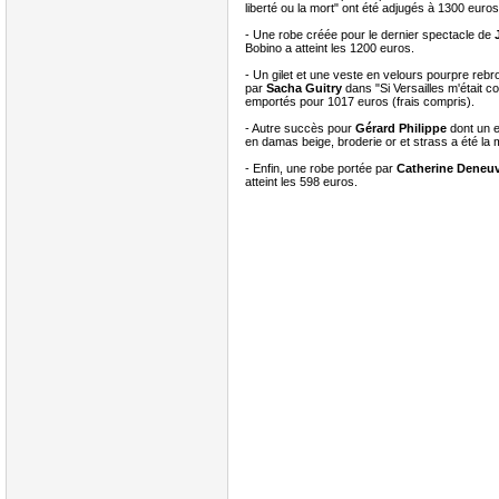
liberté ou la mort" ont été adjugés à 1300 euros
- Une robe créée pour le dernier spectacle de
Bobino a atteint les 1200 euros.
- Un gilet et une veste en velours pourpre rebro
par
Sacha Guitry
dans "Si Versailles m'était c
emportés pour 1017 euros (frais compris).
- Autre succès pour
Gérard Philippe
dont un 
en damas beige, broderie or et strass a été l
- Enfin, une robe portée par
Catherine Deneu
atteint les 598 euros.