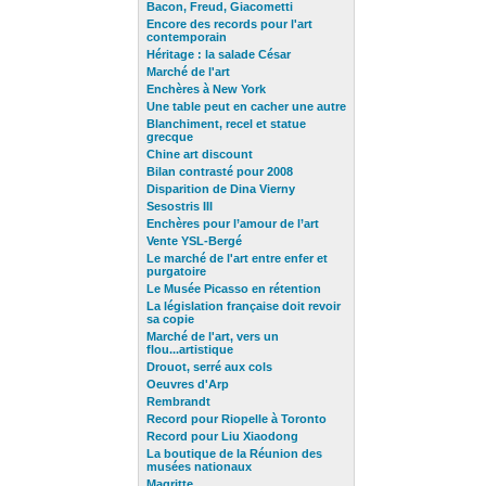
Bacon, Freud, Giacometti
Encore des records pour l'art
contemporain
Héritage : la salade César
Marché de l'art
Enchères à New York
Une table peut en cacher une autre
Blanchiment, recel et statue
grecque
Chine art discount
Bilan contrasté pour 2008
Disparition de Dina Vierny
Sesostris III
Enchères pour l’amour de l’art
Vente YSL-Bergé
Le marché de l'art entre enfer et
purgatoire
Le Musée Picasso en rétention
La législation française
doit revoir
sa copie
Marché de l'art, vers un
flou...artistique
Drouot, serré aux cols
Oeuvres d'Arp
Rembrandt
Record pour Riopelle à Toronto
Record pour Liu Xiaodong
La boutique de la Réunion des
musées nationaux
Magritte