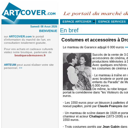
ESPACE ARTCOVER
ESPACE SERVICE
Samedi 08 Aout 2026
En bref
BIENVENUE
sur
ARTCOVER.com
le portail
Costumes et accessoires à Dr
d'information du marché de l'art, en
consultation totalement gratuite
.
Le manteau de Garance adjugé 6 000 euros
>
Pour vos achats et cadeaux culturels
visitez notre boutique, partenaire de
Succès de la vente de 3.
boutiquesdemusees.fr
accessoires de cinéma, de
productions télévisées à 
ARTEUM
peut aussi réaliser votre site
Avec quelques enchères
personnel.
>>
les costumes de cinéma et
- Le manteau à traîne en v
avec broderie or porté pa
enfants du Paradis" de M
6.000 euros.
De même, la robe longue 
portait la comédienne dans "les Visiteurs du so
euros.
- Les 1550 euros pour un blouson à paillettes
noeud papillon, porté par
Claude François
dan
- Un manteau de scène datant de 1928 et porta
chanteur et acteur
Chaliapine
(1873-1938) a at
1550 euros.
- Trois costumes portés par
Jean Gabin
dans 