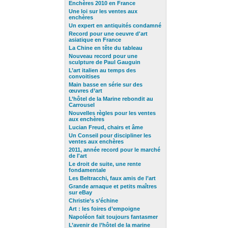
Enchères 2010 en France
Une loi sur les ventes aux
enchères
Un expert en antiquités condamné
Record pour une oeuvre d'art
asiatique en France
La Chine en tête du tableau
Nouveau record pour une
sculpture de Paul Gauguin
L’art italien au temps des
convoitises
Main basse en série sur des
œuvres d’art
L’hôtel de la Marine rebondit au
Carrousel
Nouvelles règles pour les ventes
aux enchères
Lucian Freud, chairs et âme
Un Conseil pour discipliner
les
ventes aux enchères
2011, année record pour le marché
de l'art
Le droit de suite, une rente
fondamentale
Les Beltracchi, faux amis de l’art
Grande arnaque et petits maîtres
sur eBay
Christie’s s’échine
Art : les foires d’empoigne
Napoléon fait toujours fantasmer
L’avenir de l’hôtel de la marine