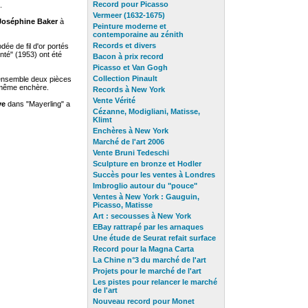
Record pour Picasso
.
Vermeer (1632-1675)
Joséphine Baker
à
Peinture moderne et
contemporaine au zénith
Records et divers
dée de fil d'or portés
onté" (1953) ont été
Bacon à prix record
Picasso et Van Gogh
Collection Pinault
ensemble deux pièces
a même enchère.
Records à New York
Vente Vérité
ve
dans "Mayerling" a
Cézanne, Modigliani, Matisse,
Klimt
Enchères à New York
Marché de l'art 2006
Vente Bruni Tedeschi
Sculpture en bronze et Hodler
Succès pour les ventes à Londres
Imbroglio autour du "pouce"
Ventes à New York : Gauguin,
Picasso, Matisse
Art : secousses à New York
EBay rattrapé par les arnaques
Une étude de Seurat refait surface
Record pour la Magna Carta
La Chine n°3 du marché de l'art
Projets pour le marché de l'art
Les pistes pour relancer le marché
de l'art
Nouveau record pour Monet