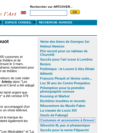
Rechercher sur ARTCOVER...
S
ESPACE CONSEIL
RECHERCHE AVANCEE
ouot
Vente des biens de Georges 1er
Helmut Newton
>
Prix record pour un tableau de
Churchill
000 costumes et
Succès pour l'art russe à Londres
 théâtre et de
Drouot le 3 mars.
Botero
 phares notamment pour
Polémique : le Louvre à Abu Dhabi
 de théâtre :
Néfertiti
elours de soie violet
François Pinault et Venise suite...
r
Arletty
dans "Les
Les 30 ans du Centre Pompidou
arcel Carné a été adjugé
Préemption pour la première
photographie
connue
en lamé argent que
ir" a été vendue 479
Kooning et Warhol
Enchères insolites et records
Réouverture du Musée Fabre
 d'or accompagné d'un
s un show télévisé.
La cravate de Louis XVI
Oeufs de Fabergé
nt la marque du
Costumes et accessoires à Drouot
teint également les
Sésostris III, pas si pharaonique
Succès pour la vente Filipacchi
"Les Misérables" et "La