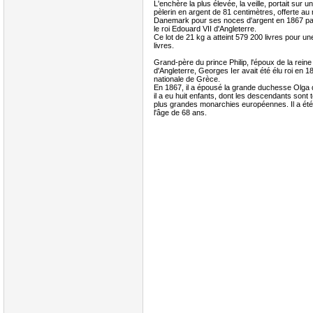
L'enchère la plus élevée, la veille, portait sur 
pèlerin en argent de 81 centimètres, offerte au 
Danemark pour ses noces d'argent en 1867 par c
le roi Edouard VII d'Angleterre.
Ce lot de 21 kg a atteint 579 200 livres pour u
livres.
Grand-père du prince Philip, l'époux de la reine 
d'Angleterre, Georges Ier avait été élu roi en 
nationale de Grèce.
En 1867, il a épousé la grande duchesse Olga 
il a eu huit enfants, dont les descendants sont t
plus grandes monarchies européennes. Il a ét
l'âge de 68 ans.