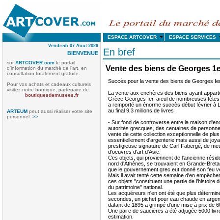
ESPACE ARTCOVER
ESPACE SERVICE
Vendredi 07 Aout 2026
En bref
BIENVENUE
sur
ARTCOVER.com
le portail
Vente des biens de Georges 1e
d'information du marché de l'art, en
consultation totalement gratuite
.
Succès pour la vente des biens de Georges Ie
Pour vos achats et cadeaux culturels
visitez notre boutique, partenaire de
La vente aux enchères des biens ayant apparten
boutiquesdemusees.fr
Grèce Georges Ier, aïeul de nombreuses tête
a remporté un énorme succès début février à L
au final 9,3 millions de livres
ARTEUM
peut aussi réaliser votre site
personnel.
>>
- Sur fond de controverse entre la maison d'enc
autorités grecques, des centaines de personnes
vente de cette collection exceptionnelle de pl
essentiellement d'argenterie mais aussi de joya
prestigieuse signature de Carl Fabergé, de meu
d'oeuvres d'art d'Asie.
Ces objets, qui proviennent de l'ancienne résid
nord d'Athènes, se trouvaient en Grande-Bret
que le gouvernement grec eut donné son feu ver
Mais il avait tenté cette semaine d'en empêcher
ces objets "constituent une partie de l'histoire 
du patrimoine" national.
Les acquéreurs n'en ont été que plus déterminé
secondes, un pichet pour eau chaude en argen
datant de 1895 a grimpé d'une mise à prix de 60
Une paire de saucières a été adjugée 5000 livres
estimation.