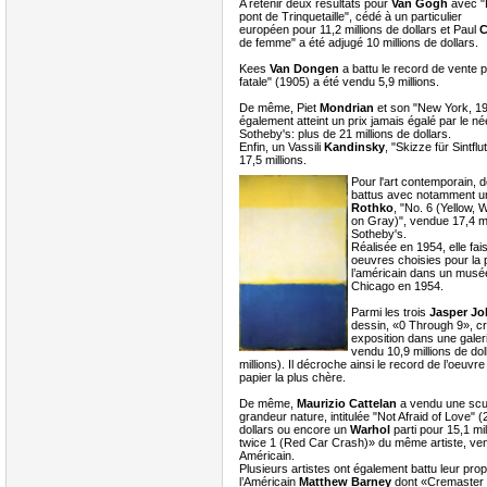
A retenir deux résultats pour
Van Gogh
avec "
pont de Trinquetaille", cédé à un particulier
européen pour 11,2 millions de dollars et Paul
C
de femme" a été adjugé 10 millions de dollars.
Kees
Van Dongen
a battu le record de vente p
fatale" (1905) a été vendu 5,9 millions.
De même, Piet
Mondrian
et son "New York, 1
également atteint un prix jamais égalé par le n
Sotheby's: plus de 21 millions de dollars.
Enfin, un Vassili
Kandinsky
, "Skizze für Sintflu
17,5 millions.
Pour l'art contemporain, 
battus avec notamment un
Rothko
, "No. 6 (Yellow, 
on Gray)", vendue 17,4 mi
Sotheby's.
Réalisée en 1954, elle fais
oeuvres choisies pour la 
l’américain dans un musée,
Chicago en 1954.
Parmi les trois
Jasper J
dessin, «0 Through 9», c
exposition dans une galeri
vendu 10,9 millions de dol
millions). Il décroche ainsi le record de l’oeuv
papier la plus chère.
De même,
Maurizio Cattelan
a vendu une scul
grandeur nature, intitulée "Not Afraid of Love" (
dollars ou encore un
Warhol
parti pour 15,1 mi
twice 1 (Red Car Crash)» du même artiste, vend
Américain.
Plusieurs artistes ont également battu leur pro
l’Américain
Matthew Barney
dont «Cremaster 