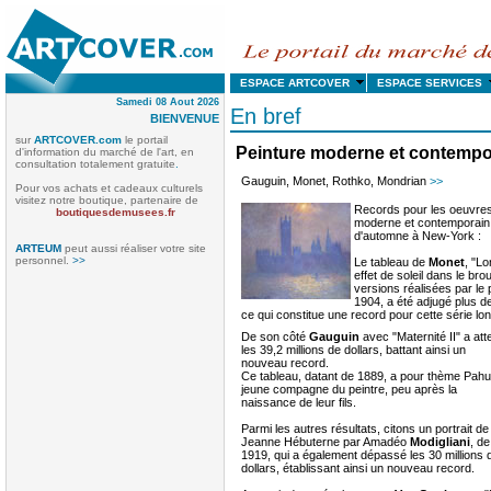
ESPACE ARTCOVER
ESPACE SERVICE
Samedi 08 Aout 2026
En bref
BIENVENUE
sur
ARTCOVER.com
le portail
Peinture moderne et contempo
d'information du marché de l'art, en
consultation totalement gratuite
.
Gauguin, Monet, Rothko, Mondrian
>>
Pour vos achats et cadeaux culturels
visitez notre boutique, partenaire de
Records pour les oeuvres 
boutiquesdemusees.fr
moderne et contemporain
d'automne à New-York :
ARTEUM
peut aussi réaliser votre site
personnel.
>>
Le tableau de
Monet
, "Lo
effet de soleil dans le bro
versions réalisées par le 
1904, a été adjugé plus de
ce qui constitue une record pour cette série lo
De son côté
Gauguin
avec "Maternité II" a atte
les 39,2 millions de dollars, battant ainsi un
nouveau record.
Ce tableau, datant de 1889, a pour thème Pahu
jeune compagne du peintre, peu après la
naissance de leur fils.
Parmi les autres résultats, citons un portrait de
Jeanne Hébuterne par Amadéo
Modigliani
, de
1919, qui a également dépassé les 30 millions 
dollars, établissant ainsi un nouveau record.