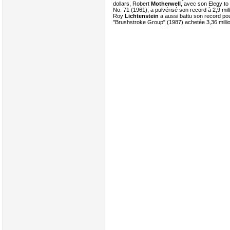
dollars, Robert
Motherwell
, avec son Elegy to
No. 71 (1961), a pulvérisé son record à 2,9 mill
Roy
Lichtenstein
a aussi battu son record pou
"Brushstroke Group" (1987) achetée 3,36 milli