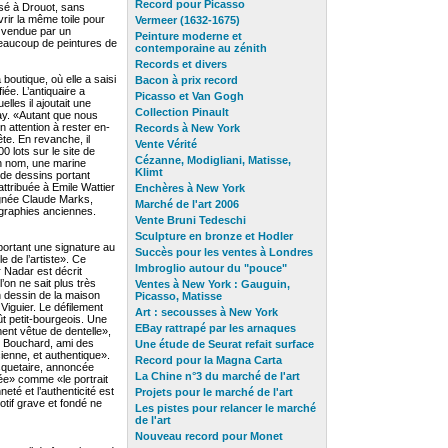
Record pour Picasso
sé à Drouot, sans
vrir la même toile pour
Vermeer (1632-1675)
, vendue par un
Peinture moderne et
beaucoup de peintures de
contemporaine au zénith
Records et divers
boutique, où elle a saisi
Bacon à prix record
iée. L’antiquaire a
Picasso et Van Gogh
lles il ajoutait une
Collection Pinault
Bay. «Autant que nous
ien attention à rester en-
Records à New York
te. En revanche, il
Vente Vérité
0 lots sur le site de
Cézanne, Modigliani, Matisse,
n nom, une marine
Klimt
 de dessins portant
ttribuée à Emile Wattier
Enchères à New York
signée Claude Marks,
Marché de l'art 2006
graphies anciennes.
Vente Bruni Tedeschi
Sculpture en bronze et Hodler
 portant une signature au
Succès pour les ventes à Londres
e de l’artiste». Ce
Imbroglio autour du "pouce"
 Nadar est décrit
’on ne sait plus très
Ventes à New York : Gauguin,
un dessin de la maison
Picasso, Matisse
Viguier. Le défilement
Art : secousses à New York
t petit-bourgeois. Une
EBay rattrapé par les arnaques
ent vêtue de dentelle»,
 Bouchard, ami des
Une étude de Seurat refait surface
ienne, et authentique».
Record pour la Magna Carta
squetaire, annoncée
La Chine n°3 du marché de l'art
e» comme «le portrait
eté et l’authenticité est
Projets pour le marché de l'art
otif grave et fondé ne
Les pistes pour relancer le marché
de l'art
Nouveau record pour Monet