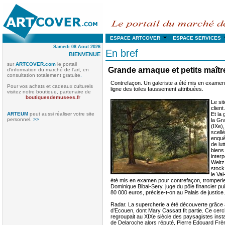
ESPACE ARTCOVER
ESPACE SERVICE
Samedi 08 Aout 2026
En bref
BIENVENUE
sur
ARTCOVER.com
le portail
Grande arnaque et petits maît
d'information du marché de l'art, en
consultation totalement gratuite
.
Contrefaçon. Un galeriste a été mis en examen
Pour vos achats et cadeaux culturels
ligne des toiles faussement attribuées.
visitez notre boutique, partenaire de
boutiquesdemusees.fr
Le si
client.
ARTEUM
peut aussi réaliser votre site
Et la 
personnel.
>>
la Gr
(IXe)
scell
enquê
de lut
biens
inter
Weitz
stock
le Val
été mis en examen pour contrefaçon, tromperie
Dominique Bibal-Sery, juge du pôle financier pu
80 000 euros, précise-t-on au Palais de justice.
Radar. La supercherie a été découverte grâce à
d’Ecouen, dont Mary Cassatt fit partie. Ce cer
regroupait au XIXe siècle des paysagistes insta
de Delaroche alors réputé, Pierre Edouard Frèr