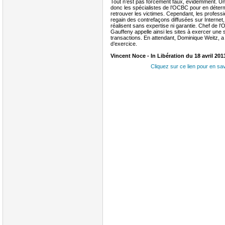
Tout n’est pas forcément faux, évidemment. Un 
donc les spécialistes de l’OCBC pour en déterm
retrouver les victimes. Cependant, les profess
regain des contrefaçons diffusées sur Internet,
réalisent sans expertise ni garantie. Chef de 
Gauffeny appelle ainsi les sites à exercer une
transactions. En attendant, Dominique Weitz, 
d’exercice.
Vincent Noce - In Libération du 18 avril 201
Cliquez sur ce lien pour en sav