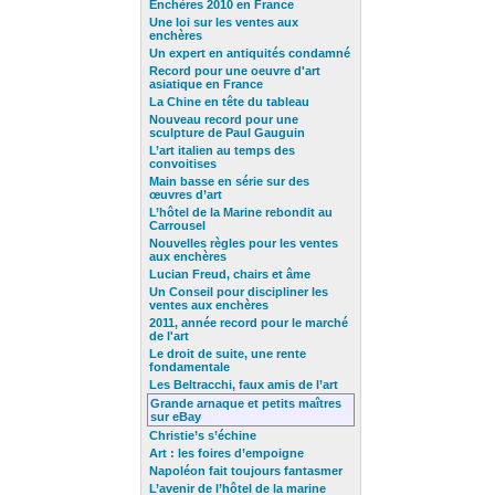
Enchères 2010 en France
Une loi sur les ventes aux
enchères
Un expert en antiquités condamné
Record pour une oeuvre d'art
asiatique en France
La Chine en tête du tableau
Nouveau record pour une
sculpture de Paul Gauguin
L’art italien au temps des
convoitises
Main basse en série sur des
œuvres d’art
L’hôtel de la Marine rebondit au
Carrousel
Nouvelles règles pour les ventes
aux enchères
Lucian Freud, chairs et âme
Un Conseil pour discipliner
les
ventes aux enchères
2011, année record pour le marché
de l'art
Le droit de suite, une rente
fondamentale
Les Beltracchi, faux amis de l’art
Grande arnaque et petits maîtres
sur eBay
Christie’s s’échine
Art : les foires d’empoigne
Napoléon fait toujours fantasmer
L’avenir de l’hôtel de la marine