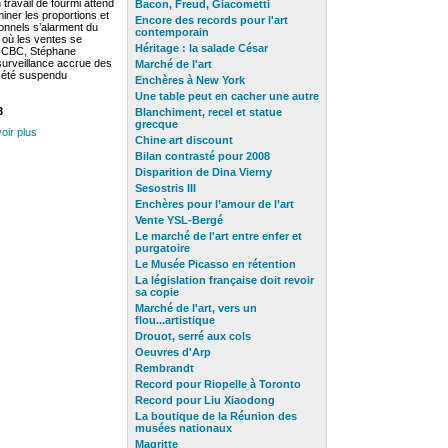
travail de fourmi attend
Bacon, Freud, Giacometti
iner les proportions et
Encore des records pour l'art
ionnels s’alarment du
contemporain
 où les ventes se
Héritage : la salade César
l’OCBC, Stéphane
 surveillance accrue des
Marché de l'art
a été suspendu
Enchères à New York
Une table peut en cacher une autre
3
Blanchiment, recel et statue
grecque
oir plus
Chine art discount
Bilan contrasté pour 2008
Disparition de Dina Vierny
Sesostris III
Enchères pour l’amour de l’art
Vente YSL-Bergé
Le marché de l'art entre enfer et
purgatoire
Le Musée Picasso en rétention
La législation française
doit revoir
sa copie
Marché de l'art, vers un
flou...artistique
Drouot, serré aux cols
Oeuvres d'Arp
Rembrandt
Record pour Riopelle à Toronto
Record pour Liu Xiaodong
La boutique de la Réunion des
musées nationaux
Magritte