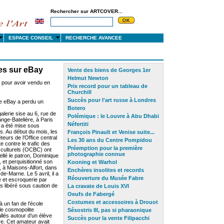
Rechercher sur ARTCOVER...
S
ESPACE CONSEIL
RECHERCHE AVANCEE
res sur eBay
Vente des biens de Georges 1er
Helmut Newton
 pour avoir vendu en
Prix record pour un tableau de
Churchill
Succès pour l'art russe à Londres
te eBay a perdu un
Botero
galerie sise au 6, rue de
Polémique : le Louvre à Abu Dhabi
ange-Batelière, à Paris
Néfertiti
, a été mise sous
és. Au début du mois, les
François Pinault et Venise suite...
teurs de l’Office central
Les 30 ans du Centre Pompidou
te contre le trafic des
Préemption pour la première
 culturels (OCBC) ont
photographie
connue
pellé le patron, Dominique
, et perquisitionné son
Kooning et Warhol
, à Maisons-Alfort, dans
Enchères insolites et records
-de-Marne. Le 5 avril, il a
Réouverture du Musée Fabre
 et escroquerie par
is libéré sous caution de
La cravate de Louis XVI
Oeufs de Fabergé
Costumes et accessoires à Drouot
 un fan de l’école
cle cosmopolite
Sésostris III, pas si pharaonique
llés autour d’un élève
Succès pour la vente Filipacchi
e. Cet amateur avait