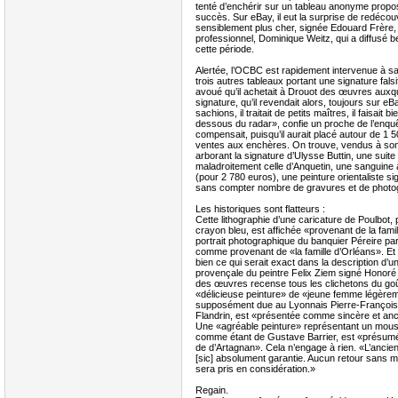
tenté d’enchérir sur un tableau anonyme propo
succès. Sur eBay, il eut la surprise de redécou
sensiblement plus cher, signée Edouard Frère
professionnel, Dominique Weitz, qui a diffusé 
cette période.
Alertée, l’OCBC est rapidement intervenue à sa 
trois autres tableaux portant une signature falsif
avoué qu’il achetait à Drouot des œuvres auxque
signature, qu’il revendait alors, toujours sur e
sachions, il traitait de petits maîtres, il faisait b
dessous du radar», confie un proche de l’enquê
compensait, puisqu’il aurait placé autour de 1 50
ventes aux enchères. On trouve, vendus à so
arborant la signature d’Ulysse Buttin, une suite
maladroitement celle d’Anquetin, une sanguine a
(pour 2 780 euros), une peinture orientaliste 
sans compter nombre de gravures et de photo
Les historiques sont flatteurs :
Cette lithographie d’une caricature de Poulbot,
crayon bleu, est affichée «provenant de la famill
portrait photographique du banquier Péreire par
comme provenant de «la famille d’Orléans». Et l
bien ce qui serait exact dans la description d’
provençale du peintre Felix Ziem signé Honoré 
des œuvres recense tous les clichetons du goû
«délicieuse peinture» de «jeune femme légèrem
supposément due au Lyonnais Pierre-François
Flandrin, est «présentée comme sincère et anc
Une «agréable peinture» représentant un mou
comme étant de Gustave Barrier, est «présumé
de d’Artagnan». Cela n’engage à rien. «L’ancienn
[sic] absolument garantie. Aucun retour sans m
sera pris en considération.»
Regain.